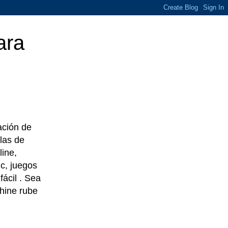
ara
eación de
las de
line,
c, juegos
ácil . Sea
chine rube