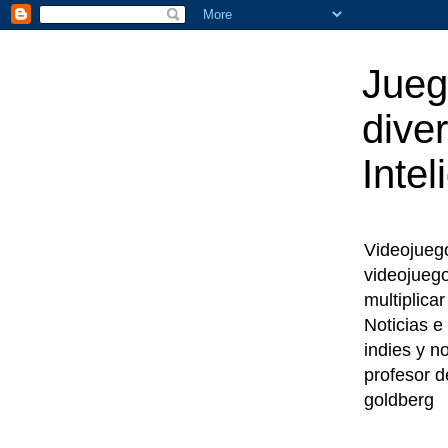
Jueg
diver
Intel
Videojuegos
videojueg
multiplica
Noticias e
indies y n
profesor d
goldberg