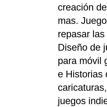
creación d
mas. Juego
repasar las 
Diseño de 
para móvil g
e Historias
caricatura
juegos indi