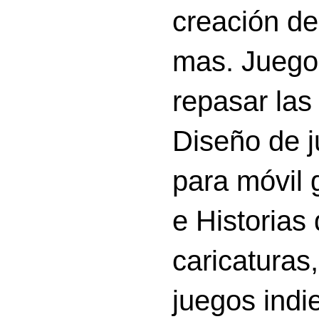
creación d
mas. Juego
repasar las 
Diseño de 
para móvil g
e Historias
caricatura
juegos indi