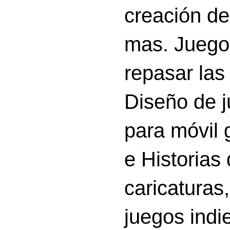
creación d
mas. Juego
repasar las 
Diseño de 
para móvil g
e Historias
caricatura
juegos indi