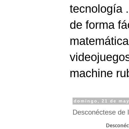
tecnología 
de forma fá
matemáticas
videojuegos
machine ru
domingo, 21 de may
Desconéctese de In
Desconéct