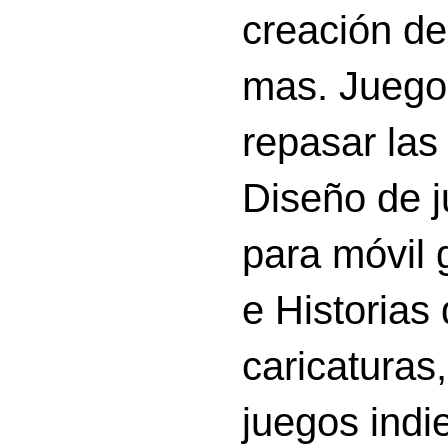
creación d
mas. Juego
repasar las 
Diseño de 
para móvil g
e Historias
caricatura
juegos indi