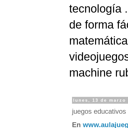
tecnología 
de forma fá
matemáticas
videojuegos
machine ru
lunes, 13 de marzo
juegos educativos
En
www.aulajue