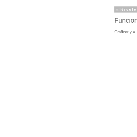
miércole
Funcion
Graficar y =