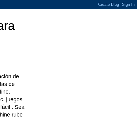
ara
eación de
las de
line,
c, juegos
ácil . Sea
chine rube