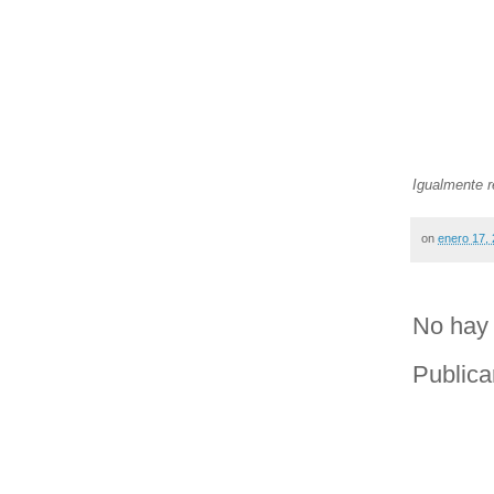
Igualmente re
on
enero 17,
No hay 
Publica