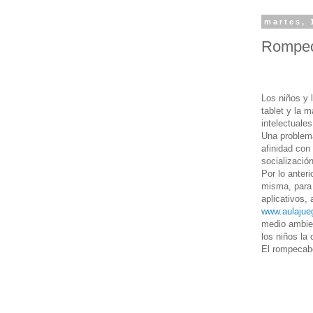
martes, 
Rompec
Los niños y 
tablet y la 
intelectuale
Una problemá
afinidad con
socialización
Por lo anter
misma, para 
aplicativos,
www.aulajue
medio ambien
los niños la
El rompecab