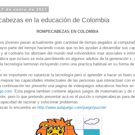
17 de enero de 2017
abezas en la educación de Colombia
ROMPECABEZAS EN COLOMBIA
los jóvenes pasan actualmente gran cantidad de tiempo pegados al computado
mayor parte del tiempo haciendo cosas que no les ayudan a desarrollar sus c
s y al contrario los abstraen del mundo real volviendolos mas asociales e intro
tica que incluso se esta percibiendo en algunos adultos de la generación x, 
 la tecnología terminan incluyendo como una practica habitual en su forma de
.
ior es importante no satanizar la tecnología pero si aprender a hacer un buen 
mejorar las capacidades intelectuales de las personas que interactúan con e
 a continuación les presento una pagina de videojuegos educativos hechos en
go.com
. Esta pagina tambien contiene algunos juegos de matematicas y de c
te, pero lo que pretendo presentar acá es el puzzle o rompecabezas para des
 capacidad de razonar y solucionar problemas.
ezas lo encuentra en
http://www.aulajuego.com/juego/puzzle/