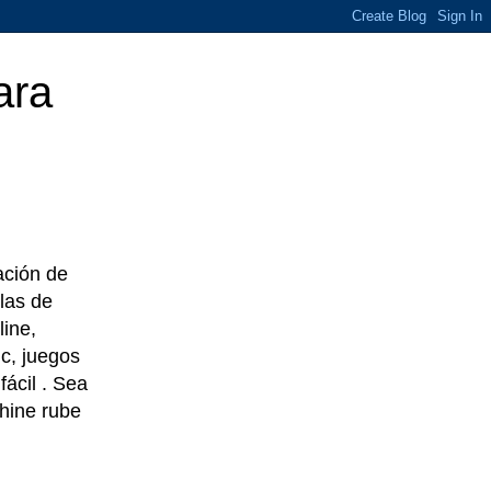
ara
eación de
las de
line,
c, juegos
ácil . Sea
chine rube