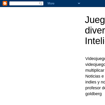
Jueg
diver
Intel
Videojuegos
videojueg
multiplica
Noticias e
indies y n
profesor d
goldberg