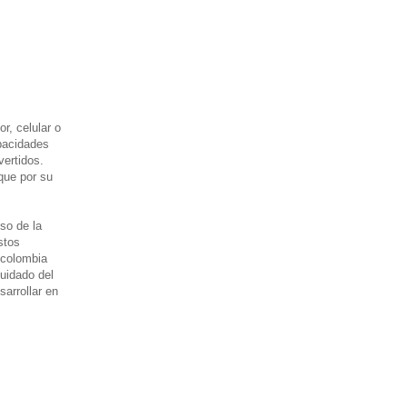
r, celular o
apacidades
vertidos.
que por su
uso de la
stos
 colombia
uidado del
arrollar en