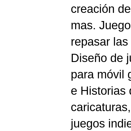
creación d
mas. Juego
repasar las 
Diseño de 
para móvil g
e Historias
caricatura
juegos indi