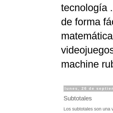
tecnología 
de forma fá
matemáticas
videojuegos
machine ru
lunes, 26 de septi
Subtotales
Los subtotales son una v