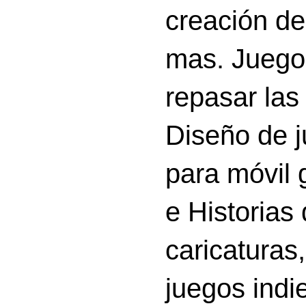
creación d
mas. Juego
repasar las 
Diseño de 
para móvil g
e Historias
caricatura
juegos indi