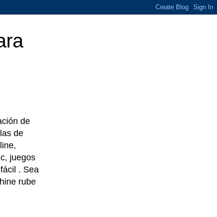
ara
eación de
las de
line,
c, juegos
ácil . Sea
chine rube