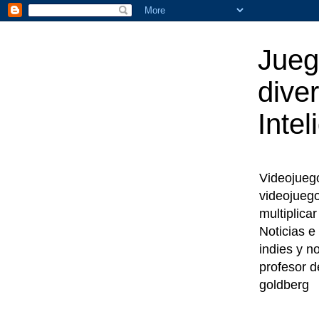
Jueg
diver
Intel
Videojuegos
videojueg
multiplica
Noticias e
indies y n
profesor d
goldberg