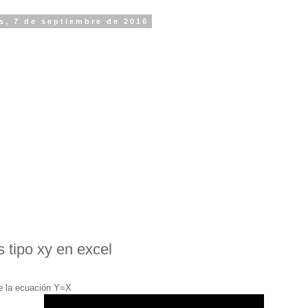
s, 7 de septiembre de 2016
s tipo xy en excel
e la ecuación Y=X