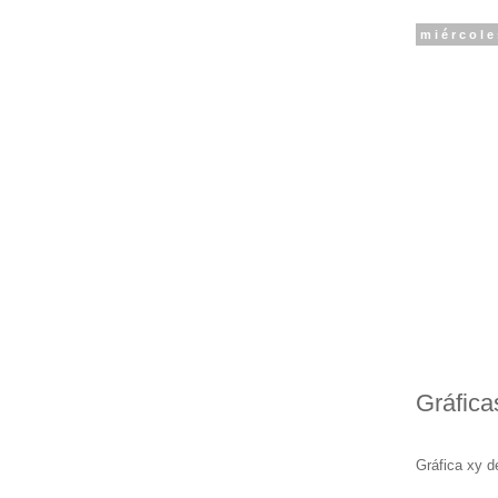
miércole
Gráfica
Gráfica xy d