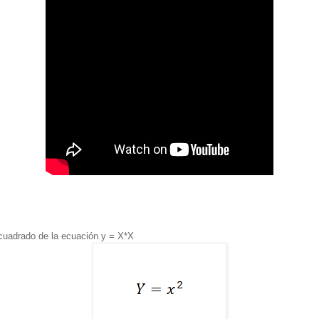
 cuadrado de la ecuación y = X*X