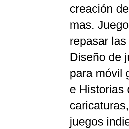
creación d
mas. Juego
repasar las 
Diseño de 
para móvil g
e Historias
caricatura
juegos indi