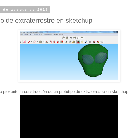
2 de agosto de 2016
po de extraterrestre en sketchup
o presento la construcción de un prototipo de extraterrestre en sketchup