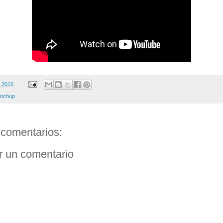
, 2016
etchup
comentarios:
r un comentario