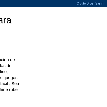
ara
eación de
las de
line,
c, juegos
ácil . Sea
chine rube