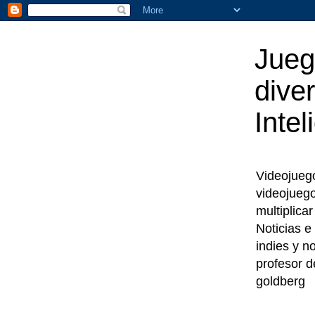
Jueg
diver
Intel
Videojuegos
videojueg
multiplica
Noticias e
indies y n
profesor d
goldberg