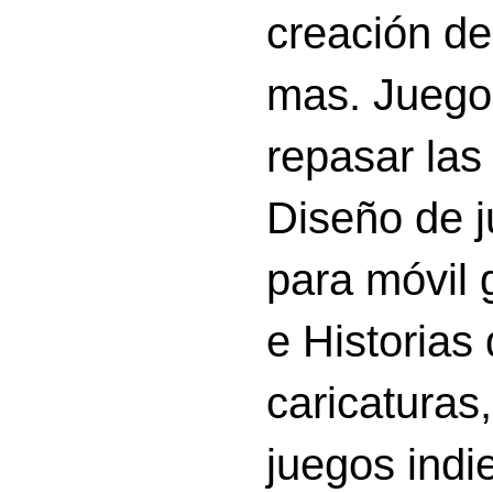
creación d
mas. Juego
repasar las 
Diseño de 
para móvil g
e Historias
caricatura
juegos indi