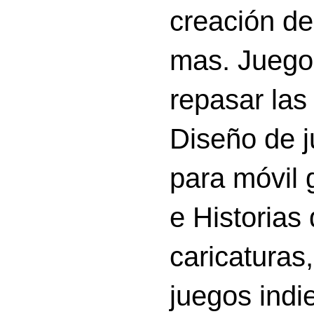
creación d
mas. Juego
repasar las 
Diseño de 
para móvil g
e Historias
caricatura
juegos indi