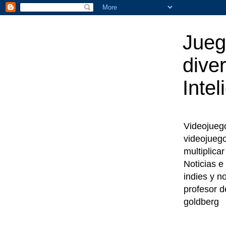
Jueg
diver
Intel
Videojuegos
videojueg
multiplica
Noticias e
indies y n
profesor d
goldberg