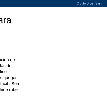
ara
eación de
las de
line,
c, juegos
ácil . Sea
chine rube